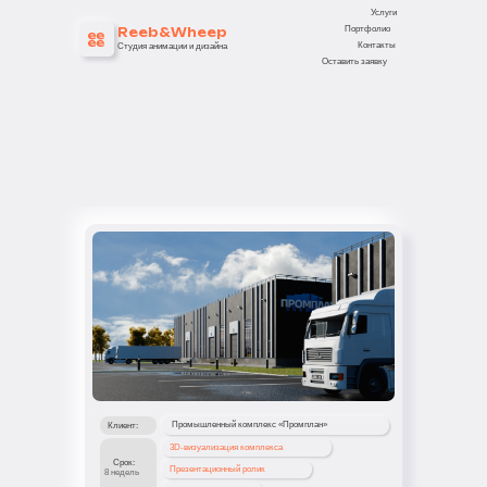
Услуги
Портфолио
Reeb&Wheep
Контакты
Студия анимации и дизайна
Оставить заявку
Промышленный комплекс «Промплан»
Клиент:
3D-визуализация комплекса
Срок:
Презентационный ролик
8 недель