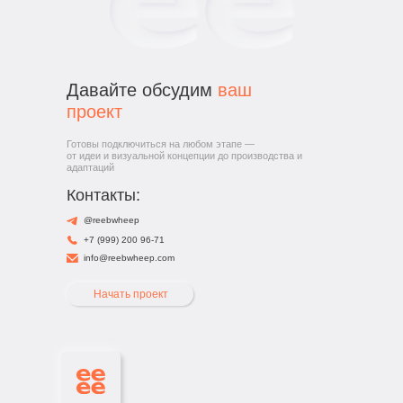
Давайте обсудим
ваш
проект
Готовы подключиться на любом этапе —
от идеи и визуальной концепции до производства и
адаптаций
Контакты:
@reebwheep
+7 (999) 200 96-71
info@reebwheep.com
Начать проект